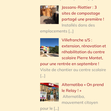
Jassans-Riottier : 3
sites de compostage
partagé une première !
Installés dans des
emplacements
[…]
Villefranche s/S :
extension, rénovation et
réhabilitation du centre
scolaire Pierre Montet,
pour une rentrée en septembre !
Visite de chantier au centre scolaire
[…]
Alternatiba « On prend
le Relay ! »
Alternatiba,
mouvement citoyen
pour le
[…]