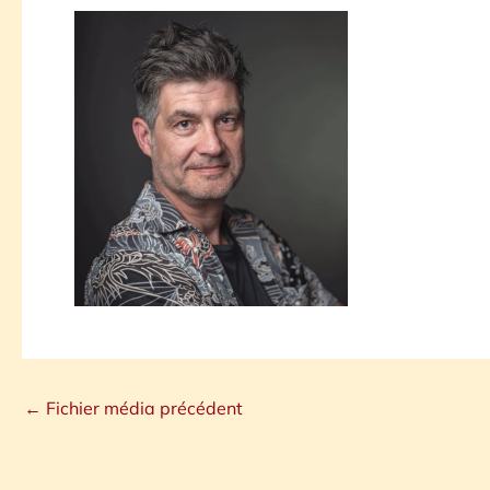
←
Fichier média précédent