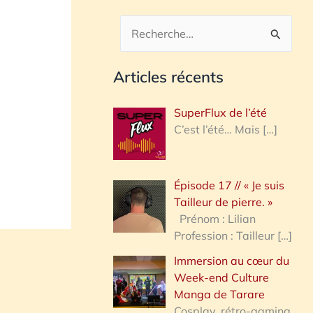
R
e
Articles récents
c
h
SuperFlux de l’été
e
C’est l’été… Mais
[…]
r
c
Épisode 17 // « Je suis
h
Tailleur de pierre. »
e
Prénom : Lilian
Profession : Tailleur
[…]
r
Immersion au cœur du
Week-end Culture
:
Manga de Tarare
Cosplay, rétro-gaming,