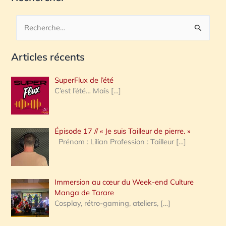
R
e
Articles récents
c
h
SuperFlux de l’été
e
C’est l’été… Mais
[…]
r
c
Épisode 17 // « Je suis Tailleur de pierre. »
h
Prénom : Lilian Profession : Tailleur
[…]
e
r
Immersion au cœur du Week-end Culture
:
Manga de Tarare
Cosplay, rétro-gaming, ateliers,
[…]