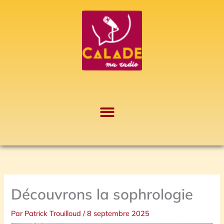
Aller
A
au
r
contenu
c
h
i
v
e
s
Découvrons la sophrologie
Par
Patrick Trouilloud
/
8 septembre 2025