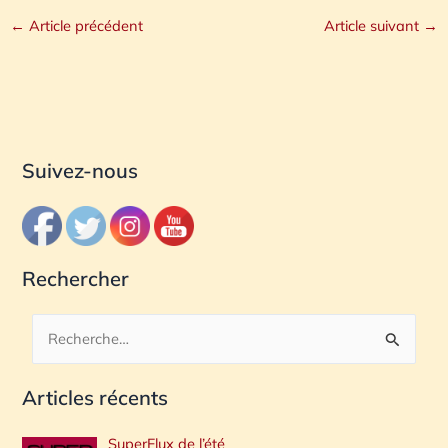
←
Article précédent
Article suivant
→
Suivez-nous
Rechercher
R
e
Articles récents
c
h
SuperFlux de l’été