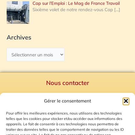
Cap sur l’Emploi : Le Mag de France Travail
Sixième volet de notre rendez-vous Cap
[…]
Archives
Nous contacter
Politique de confidentialité
Gérer le consentement
Mentions Légales
Plan du site
Pour offrir les meilleures expériences, nous utilisons des technologies
telles que les cookies pour stocker et/ou accéder aux informations des
Gestion des Cookies
appareils. Le fait de consentir à ces technologies nous permettra de
traiter des données telles que le comportement de navigation ou les ID
uniques sur ce site. Le fait de ne pas consentir ou de retirer son