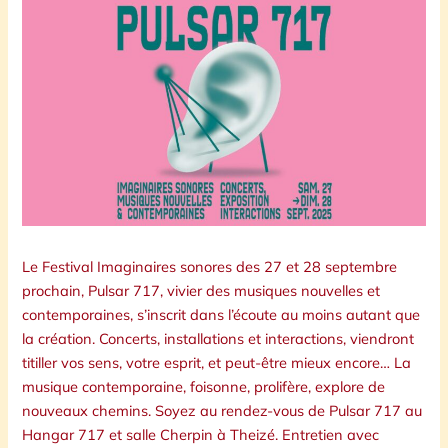
Le Festival Imaginaires sonores des 27 et 28 septembre
prochain,
Pulsar
717, vivier des musiques nouvelles et
contemporaines, s’inscrit dans l’écoute au moins autant que
la création. Concerts, installations et interactions, viendront
titiller vos sens, votre esprit, et peut-être mieux encore… La
musique contemporaine, foisonne, prolifère, explore de
nouveaux chemins. Soyez au rendez-vous de Pulsar 717 au
Hangar 717 et salle Cherpin à Theizé. Entretien avec