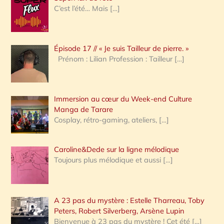
e
C’est l’été… Mais
[…]
r
c
Épisode 17 // « Je suis Tailleur de pierre. »
h
Prénom : Lilian Profession : Tailleur
[…]
e
r
Immersion au cœur du Week-end Culture
:
Manga de Tarare
Cosplay, rétro-gaming, ateliers,
[…]
Caroline&Dede sur la ligne mélodique
Toujours plus mélodique et aussi
[…]
A 23 pas du mystère : Estelle Tharreau, Toby
Peters, Robert Silverberg, Arsène Lupin
Bienvenue à 23 pas du mystère ! Cet été
[…]