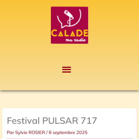
Aller
A
au
r
contenu
c
h
i
v
e
s
Festival PULSAR 717
Par
Sylvie ROSIER
/
8 septembre 2025