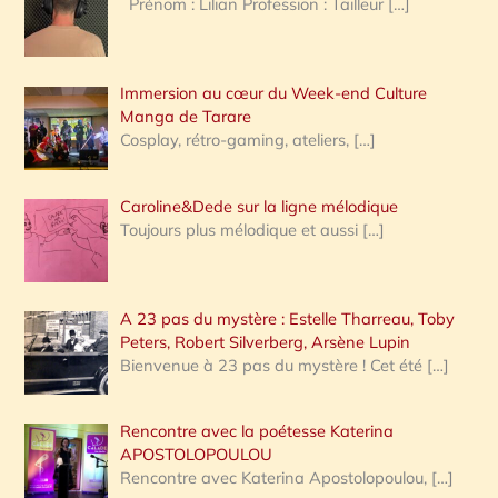
Prénom : Lilian Profession : Tailleur
[…]
e
r
Immersion au cœur du Week-end Culture
:
Manga de Tarare
Cosplay, rétro-gaming, ateliers,
[…]
Caroline&Dede sur la ligne mélodique
Toujours plus mélodique et aussi
[…]
A 23 pas du mystère : Estelle Tharreau, Toby
Peters, Robert Silverberg, Arsène Lupin
Bienvenue à 23 pas du mystère ! Cet été
[…]
Rencontre avec la poétesse Katerina
APOSTOLOPOULOU
Rencontre avec Katerina Apostolopoulou,
[…]