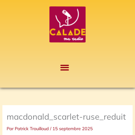
Aller
A
au
r
contenu
c
h
i
v
e
s
macdonald_scarlet-ruse_reduit
Par
Patrick Trouilloud
/
15 septembre 2025