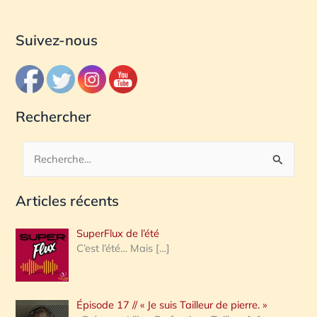
Suivez-nous
Rechercher
R
e
Articles récents
c
h
SuperFlux de l’été
e
C’est l’été… Mais
[…]
r
c
Épisode 17 // « Je suis Tailleur de pierre. »
h