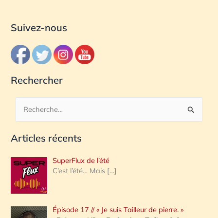
Suivez-nous
Rechercher
R
e
Articles récents
c
h
SuperFlux de l’été
e
C’est l’été… Mais
[…]
r
c
Épisode 17 // « Je suis Tailleur de pierre. »
h