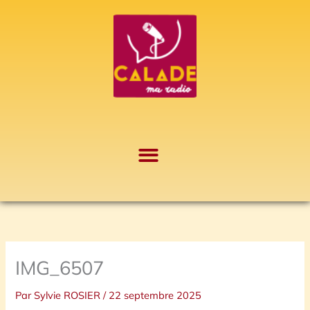
Aller
A
au
r
contenu
c
h
i
v
e
s
IMG_6507
Par
Sylvie ROSIER
/
22 septembre 2025