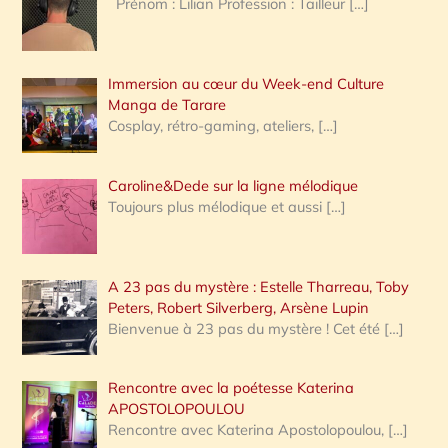
Prénom : Lilian Profession : Tailleur
[…]
e
r
Immersion au cœur du Week-end Culture
:
Manga de Tarare
Cosplay, rétro-gaming, ateliers,
[…]
Caroline&Dede sur la ligne mélodique
Toujours plus mélodique et aussi
[…]
A 23 pas du mystère : Estelle Tharreau, Toby
Peters, Robert Silverberg, Arsène Lupin
Bienvenue à 23 pas du mystère ! Cet été
[…]
Rencontre avec la poétesse Katerina
APOSTOLOPOULOU
Rencontre avec Katerina Apostolopoulou,
[…]