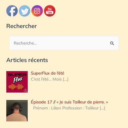
Rechercher
R
e
Articles récents
c
h
SuperFlux de l’été
e
C’est l’été… Mais
[…]
r
c
Épisode 17 // « Je suis Tailleur de pierre. »
h
Prénom : Lilian Profession : Tailleur
[…]
e
r