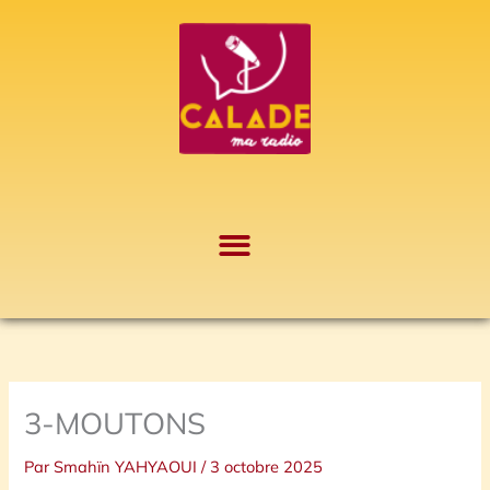
Aller
A
au
r
contenu
c
h
i
v
e
s
3-MOUTONS
Par
Smahïn YAHYAOUI
/
3 octobre 2025