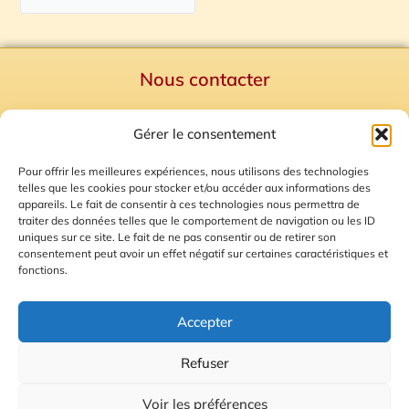
Nous contacter
Politique de confidentialité
Gérer le consentement
Mentions Légales
Plan du site
Pour offrir les meilleures expériences, nous utilisons des technologies
telles que les cookies pour stocker et/ou accéder aux informations des
Gestion des Cookies
appareils. Le fait de consentir à ces technologies nous permettra de
traiter des données telles que le comportement de navigation ou les ID
uniques sur ce site. Le fait de ne pas consentir ou de retirer son
consentement peut avoir un effet négatif sur certaines caractéristiques et
fonctions.
Accepter
Refuser
© 2026 Radio Calade
Voir les préférences