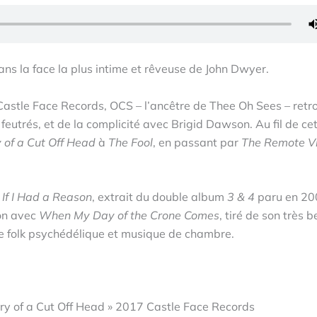
ans la face la plus intime et rêveuse de John Dwyer.
 Castle Face Records, OCS – l’ancêtre de Thee Oh Sees – retr
utrés, et de la complicité avec Brigid Dawson. Au fil de ce
of a Cut Off Head
à
The Fool
, en passant par
The Remote V
c
If I Had a Reason
, extrait du double album
3 & 4
paru en 20
on avec
When My Day of the Crone Comes
, tiré de son très 
re folk psychédélique et musique de chambre.
ry of a Cut Off Head » 2017 Castle Face Records