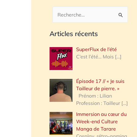
R
e
Articles récents
c
h
SuperFlux de l’été
e
C’est l’été… Mais
[…]
r
c
Épisode 17 // « Je suis
h
Tailleur de pierre. »
e
Prénom : Lilian
Profession : Tailleur
[…]
r
Immersion au cœur du
Week-end Culture
:
Manga de Tarare
Cosplay, rétro-gaming,