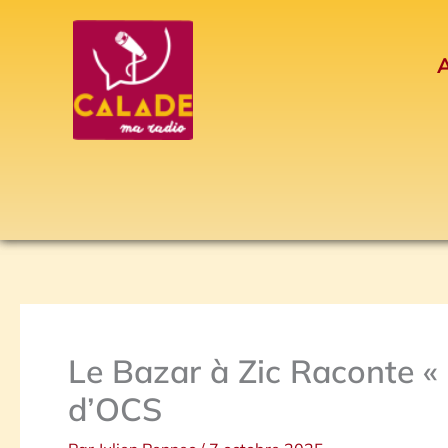
Aller
au
A
contenu
Le Bazar à Zic Raconte «
d’OCS