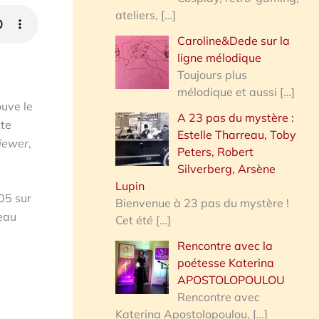
ateliers,
[…]
Caroline&Dede sur la
ligne mélodique
Toujours plus
mélodique et aussi
[…]
ouve le
A 23 pas du mystère :
tte
Estelle Tharreau, Toby
iewer
,
Peters, Robert
Silverberg, Arsène
Lupin
05 sur
Bienvenue à 23 pas du mystère !
beau
Cet été
[…]
Rencontre avec la
poétesse Katerina
APOSTOLOPOULOU
Rencontre avec
Katerina Apostolopoulou,
[…]