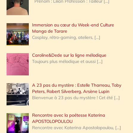
Prénom : Lilian Profession : Tailleur
[…]
e
r
Immersion au cœur du Week-end Culture
:
Manga de Tarare
Cosplay, rétro-gaming, ateliers,
[…]
Caroline&Dede sur la ligne mélodique
Toujours plus mélodique et aussi
[…]
A 23 pas du mystère : Estelle Tharreau, Toby
Peters, Robert Silverberg, Arsène Lupin
Bienvenue à 23 pas du mystère ! Cet été
[…]
Rencontre avec la poétesse Katerina
APOSTOLOPOULOU
Rencontre avec Katerina Apostolopoulou,
[…]