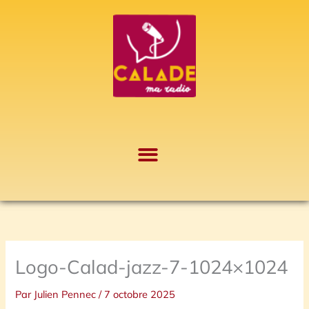
Aller
A
au
r
contenu
c
h
i
v
e
s
Logo-Calad-jazz-7-1024×1024
Par
Julien Pennec
/
7 octobre 2025