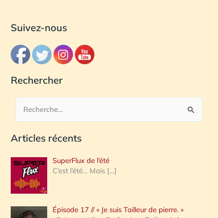
Suivez-nous
Rechercher
R
e
Articles récents
c
h
SuperFlux de l’été
e
C’est l’été… Mais
[…]
r
c
Épisode 17 // « Je suis Tailleur de pierre. »
h