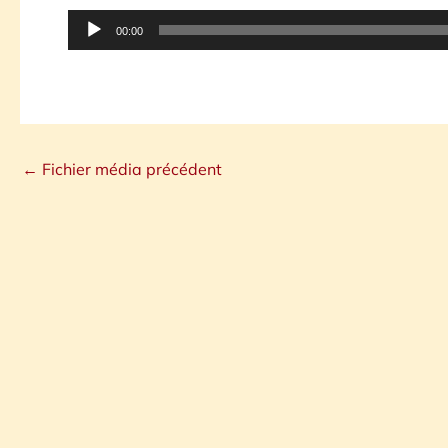
Lecteur
00:00
audio
←
Fichier média précédent