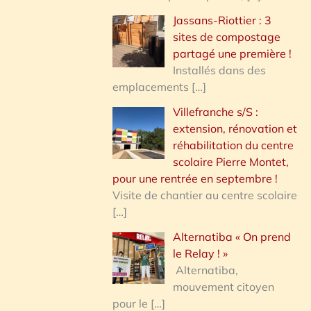
Jassans-Riottier : 3
sites de compostage
partagé une première !
Installés dans des
emplacements
[…]
Villefranche s/S :
extension, rénovation et
réhabilitation du centre
scolaire Pierre Montet,
pour une rentrée en septembre !
Visite de chantier au centre scolaire
[…]
Alternatiba « On prend
le Relay ! »
Alternatiba,
mouvement citoyen
pour le
[…]