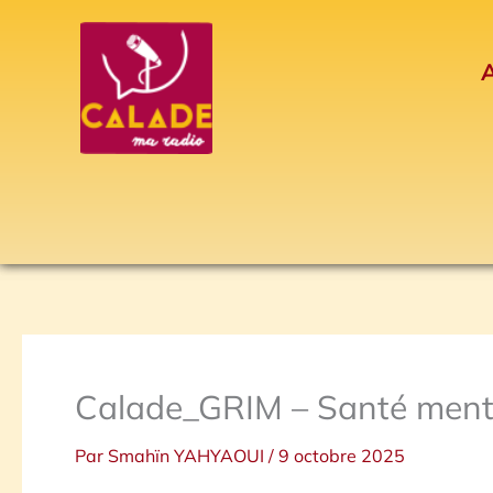
Aller
au
A
contenu
Calade_GRIM – Santé ment
Par
Smahïn YAHYAOUI
/
9 octobre 2025