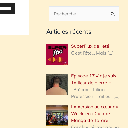
tilisez
es
R
lèches
e
aut/bas
Articles récents
c
our
h
ugmenter
SuperFlux de l’été
u
e
C’est l’été… Mais
[…]
iminuer
r
c
olume.
Épisode 17 // « Je suis
h
Tailleur de pierre. »
e
Prénom : Lilian
Profession : Tailleur
[…]
r
Immersion au cœur du
Week-end Culture
:
Manga de Tarare
Cosplay, rétro-gaming,