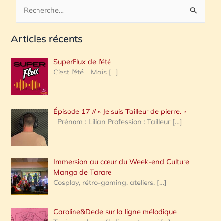
R
e
Articles récents
c
h
SuperFlux de l’été
e
C’est l’été… Mais
[…]
r
c
Épisode 17 // « Je suis Tailleur de pierre. »
h
Prénom : Lilian Profession : Tailleur
[…]
e
r
Immersion au cœur du Week-end Culture
:
Manga de Tarare
Cosplay, rétro-gaming, ateliers,
[…]
Caroline&Dede sur la ligne mélodique