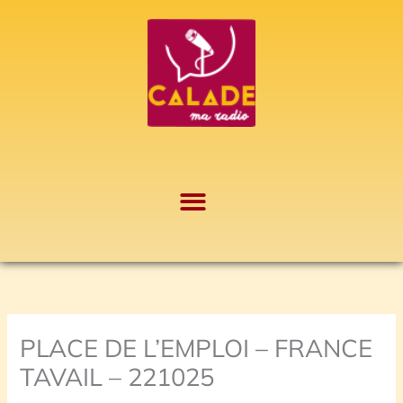
Aller
A
au
r
contenu
c
h
i
v
e
s
PLACE DE L’EMPLOI – FRANCE
TAVAIL – 221025