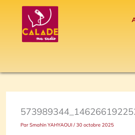
Aller
au
A
contenu
573989344_14626619225
Par
Smahïn YAHYAOUI
/
30 octobre 2025