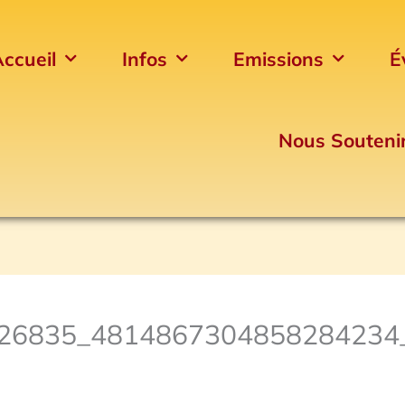
ccueil
Infos
Emissions
É
Nous Souteni
26835_4814867304858284234