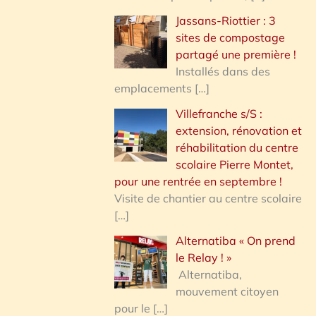
Jassans-Riottier : 3
sites de compostage
partagé une première !
Installés dans des
emplacements
[…]
Villefranche s/S :
extension, rénovation et
réhabilitation du centre
scolaire Pierre Montet,
pour une rentrée en septembre !
Visite de chantier au centre scolaire
[…]
Alternatiba « On prend
le Relay ! »
Alternatiba,
mouvement citoyen
pour le
[…]