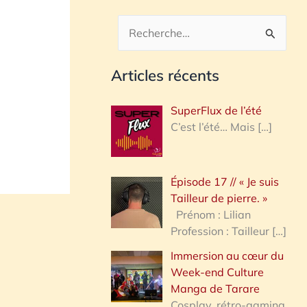
R
e
Articles récents
c
h
SuperFlux de l’été
e
C’est l’été… Mais
[…]
r
c
Épisode 17 // « Je suis
h
Tailleur de pierre. »
e
Prénom : Lilian
Profession : Tailleur
[…]
r
Immersion au cœur du
Week-end Culture
:
Manga de Tarare
Cosplay, rétro-gaming,