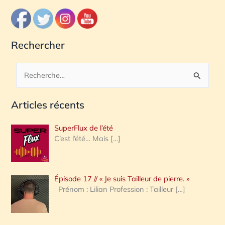
Rechercher
R
e
Articles récents
c
h
SuperFlux de l’été
e
C’est l’été… Mais
[…]
r
c
Épisode 17 // « Je suis Tailleur de pierre. »
h
Prénom : Lilian Profession : Tailleur
[…]
e
r