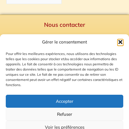
Nous contacter
Politique de confidentialité
Gérer le consentement
Mentions Légales
Plan du site
Pour offrir les meilleures expériences, nous utilisons des technologies
telles que les cookies pour stocker et/ou accéder aux informations des
Gestion des Cookies
appareils. Le fait de consentir à ces technologies nous permettra de
traiter des données telles que le comportement de navigation ou les ID
uniques sur ce site. Le fait de ne pas consentir ou de retirer son
consentement peut avoir un effet négatif sur certaines caractéristiques et
fonctions.
Accepter
Refuser
© 2026 Radio Calade
Voir les préférences