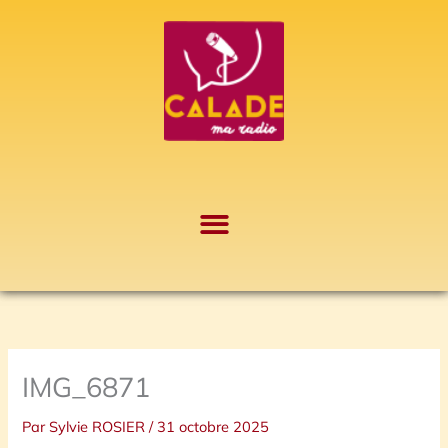
Aller
A
au
r
contenu
c
h
i
v
e
s
IMG_6871
Par
Sylvie ROSIER
/
31 octobre 2025