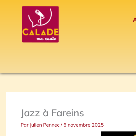
Aller
au
A
contenu
Jazz à Fareins
Par
Julien Pennec
/
6 novembre 2025