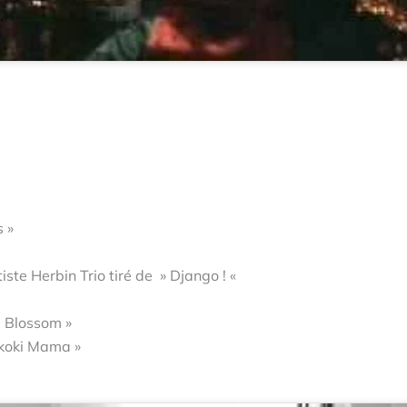
s »
iste Herbin Trio tiré de » Django ! «
a Blossom »
Skoki Mama »