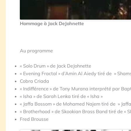
Hommage à Jack DeJohnette
Au programme
« Solo Drum » de Jack DeJohnette
« Evening Fractal » d’Amin Al Aiedy tiré de » Sham
Cobra Criada
« Indifférence » de Tony Murana interprété par Bapt
« Isha » de Sarah Lenka tiré de « Isha »
« Jaffa Bossom » de Mohamed Najem tiré de » Jaff
« Brotherhood » de Skookian Brass Band tiré de « 
Fred Brousse