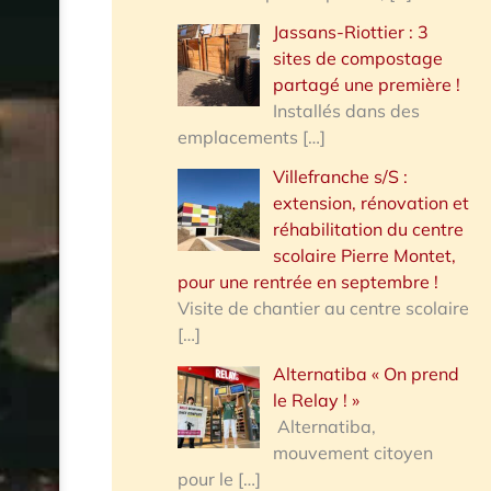
Jassans-Riottier : 3
sites de compostage
partagé une première !
Installés dans des
emplacements
[…]
Villefranche s/S :
extension, rénovation et
réhabilitation du centre
scolaire Pierre Montet,
pour une rentrée en septembre !
Visite de chantier au centre scolaire
[…]
Alternatiba « On prend
le Relay ! »
Alternatiba,
mouvement citoyen
pour le
[…]