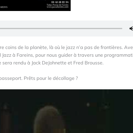
e coins de la planète, là où le jazz n’a pas de frontières. Av
l Jazz à Fareins, pour nous guider à travers une programmat
 sera rendu à Jack DeJohnette et Fred Brousse.
sseport. Prêts pour le décollage ?