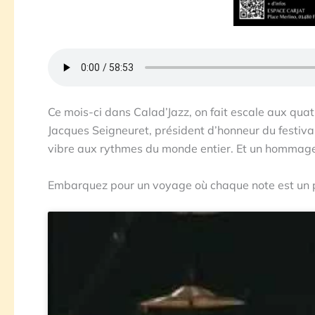
Ce mois-ci dans Calad’Jazz, on fait escale aux quatr
Jacques Seigneuret, président d’honneur du festiva
vibre aux rythmes du monde entier. Et un hommage
Embarquez pour un voyage où chaque note est un pa