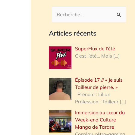
R
e
Articles récents
c
h
SuperFlux de l’été
e
C’est l’été… Mais
[…]
r
c
Épisode 17 // « Je suis
h
Tailleur de pierre. »
e
Prénom : Lilian
Profession : Tailleur
[…]
r
Immersion au cœur du
Week-end Culture
:
Manga de Tarare
Cosplay, rétro-gaming,