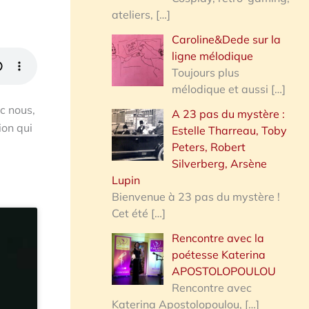
ateliers,
[…]
Caroline&Dede sur la
ligne mélodique
Toujours plus
mélodique et aussi
[…]
ec nous,
A 23 pas du mystère :
ion qui
Estelle Tharreau, Toby
Peters, Robert
Silverberg, Arsène
Lupin
Bienvenue à 23 pas du mystère !
Cet été
[…]
Rencontre avec la
poétesse Katerina
APOSTOLOPOULOU
Rencontre avec
Katerina Apostolopoulou,
[…]