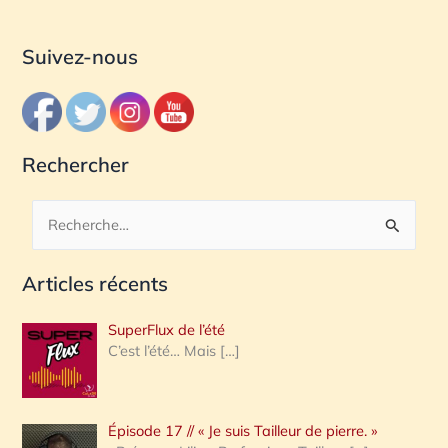
Suivez-nous
Rechercher
R
e
Articles récents
c
h
SuperFlux de l’été
e
C’est l’été… Mais
[…]
r
c
Épisode 17 // « Je suis Tailleur de pierre. »
h