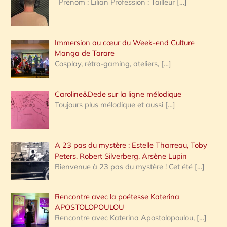
Prénom : Lilian Profession : Tailleur
[…]
e
r
Immersion au cœur du Week-end Culture
:
Manga de Tarare
Cosplay, rétro-gaming, ateliers,
[…]
Caroline&Dede sur la ligne mélodique
Toujours plus mélodique et aussi
[…]
A 23 pas du mystère : Estelle Tharreau, Toby
Peters, Robert Silverberg, Arsène Lupin
Bienvenue à 23 pas du mystère ! Cet été
[…]
Rencontre avec la poétesse Katerina
APOSTOLOPOULOU
Rencontre avec Katerina Apostolopoulou,
[…]