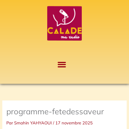
Aller
A
au
r
contenu
c
h
i
v
e
s
programme-fetedessaveur
Par
Smahïn YAHYAOUI
/
17 novembre 2025