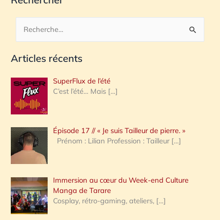
R
e
Articles récents
c
h
SuperFlux de l’été
e
C’est l’été… Mais
[…]
r
c
Épisode 17 // « Je suis Tailleur de pierre. »
h
Prénom : Lilian Profession : Tailleur
[…]
e
r
Immersion au cœur du Week-end Culture
:
Manga de Tarare
Cosplay, rétro-gaming, ateliers,
[…]