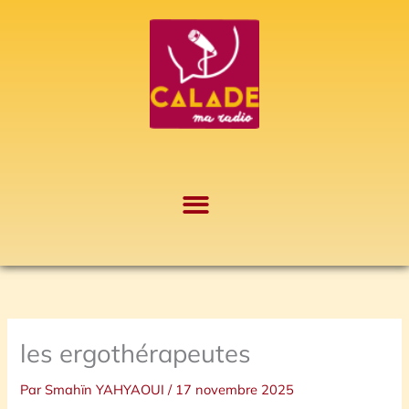
Aller
A
au
r
contenu
c
h
i
v
e
s
les ergothérapeutes
Par
Smahïn YAHYAOUI
/
17 novembre 2025