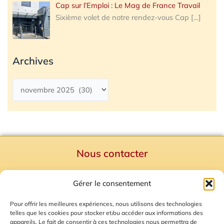
Cap sur l’Emploi : Le Mag de France Travail
Sixième volet de notre rendez-vous Cap
[…]
Archives
Nous contacter
Politique de confidentialité
Gérer le consentement
Mentions Légales
Plan du site
Pour offrir les meilleures expériences, nous utilisons des technologies
telles que les cookies pour stocker et/ou accéder aux informations des
Gestion des Cookies
appareils. Le fait de consentir à ces technologies nous permettra de