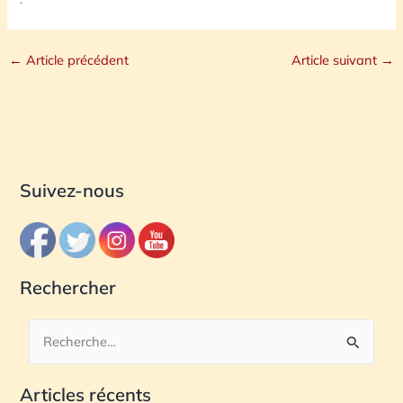
←
Article précédent
Article suivant
→
Suivez-nous
Rechercher
R
e
Articles récents
c