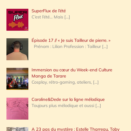
h
SuperFlux de l’été
e
C’est l’été… Mais
[…]
r
c
Épisode 17 // « Je suis Tailleur de pierre. »
h
Prénom : Lilian Profession : Tailleur
[…]
e
r
Immersion au cœur du Week-end Culture
:
Manga de Tarare
Cosplay, rétro-gaming, ateliers,
[…]
Caroline&Dede sur la ligne mélodique
Toujours plus mélodique et aussi
[…]
A 23 pas du mystère : Estelle Tharreau, Toby