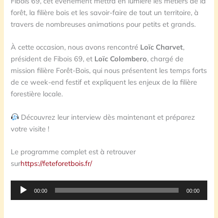
Fibois 69, cet événement mettra en lumière les métiers de la
forêt, la filière bois et les savoir-faire de tout un territoire, à
travers de nombreuses animations pour petits et grands.
À cette occasion, nous avons rencontré
Loïc Charvet
,
président de Fibois 69, et
Loïc Colombero
, chargé de
mission filière Forêt-Bois, qui nous présentent les temps forts
de ce week-end festif et expliquent les enjeux de la filière
forestière locale.
Découvrez leur interview dès maintenant et préparez
votre visite !
Le programme complet est à retrouver
sur
https://feteforetbois.fr/
Lecteur
00:00
00:00
audio
.