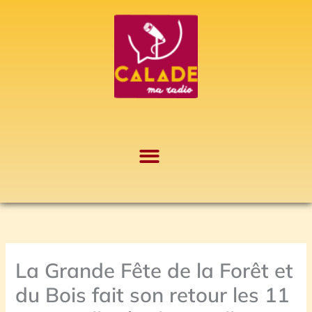
Aller
A
au
r
contenu
c
h
i
v
e
s
La Grande Fête de la Forêt et
du Bois fait son retour les 11