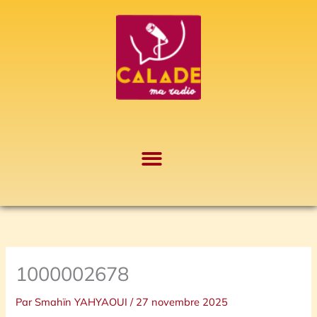
Aller
A
au
r
contenu
c
h
i
v
e
s
1000002678
Par
Smahïn YAHYAOUI
/
27 novembre 2025