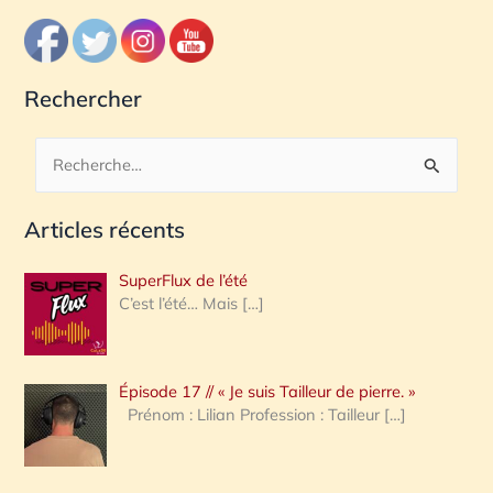
Rechercher
R
e
Articles récents
c
h
SuperFlux de l’été
e
C’est l’été… Mais
[…]
r
c
Épisode 17 // « Je suis Tailleur de pierre. »
h
Prénom : Lilian Profession : Tailleur
[…]
e
r