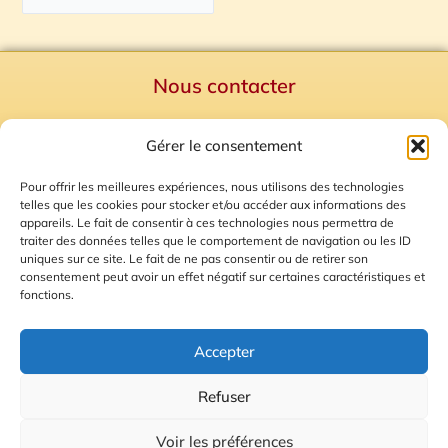
Nous contacter
Politique de confidentialité
Gérer le consentement
Mentions Légales
Plan du site
Pour offrir les meilleures expériences, nous utilisons des technologies
telles que les cookies pour stocker et/ou accéder aux informations des
Gestion des Cookies
appareils. Le fait de consentir à ces technologies nous permettra de
traiter des données telles que le comportement de navigation ou les ID
uniques sur ce site. Le fait de ne pas consentir ou de retirer son
consentement peut avoir un effet négatif sur certaines caractéristiques et
fonctions.
Accepter
Refuser
© 2026 Radio Calade
Voir les préférences