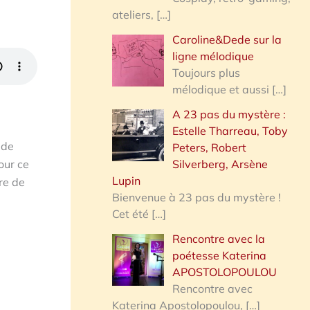
ateliers,
[…]
Caroline&Dede sur la
ligne mélodique
Toujours plus
mélodique et aussi
[…]
A 23 pas du mystère :
Estelle Tharreau, Toby
 de
Peters, Robert
our ce
Silverberg, Arsène
Lupin
re de
Bienvenue à 23 pas du mystère !
Cet été
[…]
Rencontre avec la
poétesse Katerina
APOSTOLOPOULOU
Rencontre avec
Katerina Apostolopoulou,
[…]