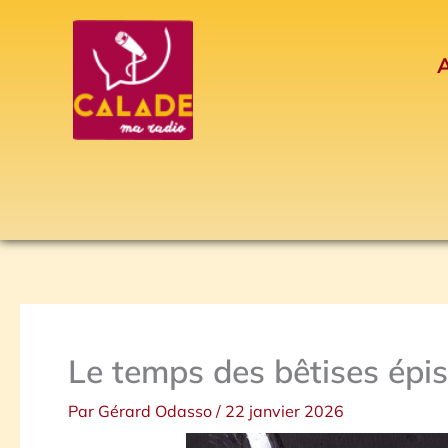
Aller
au
A
contenu
Le temps des bêtises épi
Par
Gérard Odasso
/
22 janvier 2026