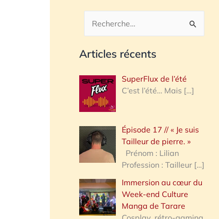
R
e
Articles récents
c
h
SuperFlux de l’été
e
C’est l’été… Mais
[…]
r
c
Épisode 17 // « Je suis
h
Tailleur de pierre. »
e
Prénom : Lilian
Profession : Tailleur
[…]
r
Immersion au cœur du
Week-end Culture
:
Manga de Tarare
Cosplay, rétro-gaming,