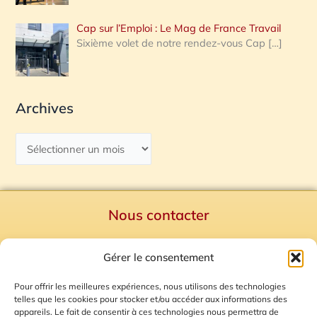
Cap sur l’Emploi : Le Mag de France Travail
Sixième volet de notre rendez-vous Cap
[…]
Archives
Nous contacter
Politique de confidentialité
Gérer le consentement
Mentions Légales
Plan du site
Pour offrir les meilleures expériences, nous utilisons des technologies
telles que les cookies pour stocker et/ou accéder aux informations des
Gestion des Cookies
appareils. Le fait de consentir à ces technologies nous permettra de