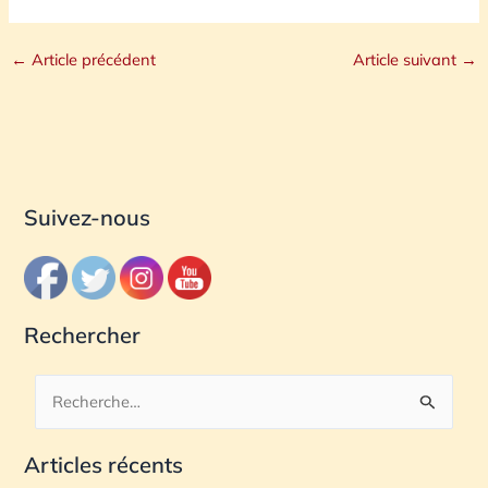
←
Article précédent
Article suivant
→
Suivez-nous
Rechercher
R
e
Articles récents
c