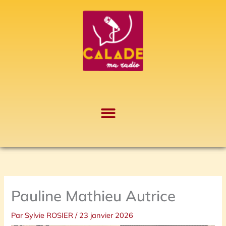
Aller
A
au
r
contenu
c
h
i
v
e
s
Pauline Mathieu Autrice
Par
Sylvie ROSIER
/
23 janvier 2026