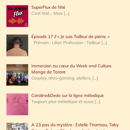
h
SuperFlux de l’été
e
C’est l’été… Mais
[…]
r
c
Épisode 17 // « Je suis Tailleur de pierre. »
h
Prénom : Lilian Profession : Tailleur
[…]
e
r
Immersion au cœur du Week-end Culture
:
Manga de Tarare
Cosplay, rétro-gaming, ateliers,
[…]
Caroline&Dede sur la ligne mélodique
Toujours plus mélodique et aussi
[…]
A 23 pas du mystère : Estelle Tharreau, Toby