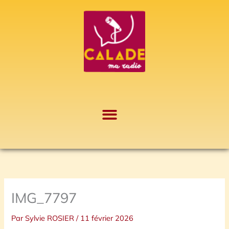
Aller
A
au
r
contenu
c
h
i
v
e
s
IMG_7797
Par
Sylvie ROSIER
/
11 février 2026