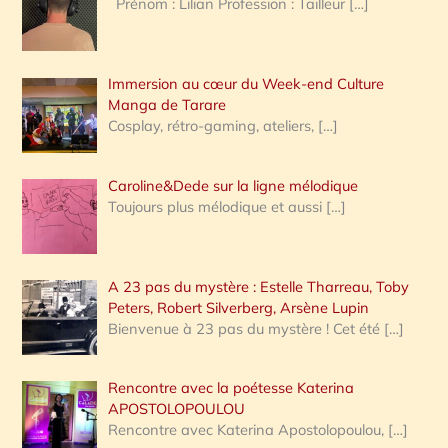
Prénom : Lilian Profession : Tailleur
[…]
e
r
Immersion au cœur du Week-end Culture
:
Manga de Tarare
Cosplay, rétro-gaming, ateliers,
[…]
Caroline&Dede sur la ligne mélodique
Toujours plus mélodique et aussi
[…]
A 23 pas du mystère : Estelle Tharreau, Toby
Peters, Robert Silverberg, Arsène Lupin
Bienvenue à 23 pas du mystère ! Cet été
[…]
Rencontre avec la poétesse Katerina
APOSTOLOPOULOU
Rencontre avec Katerina Apostolopoulou,
[…]