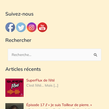
Suivez-nous
Rechercher
R
e
Articles récents
c
h
SuperFlux de l’été
e
C’est l’été… Mais
[…]
r
c
Épisode 17 // « Je suis Tailleur de pierre. »
h