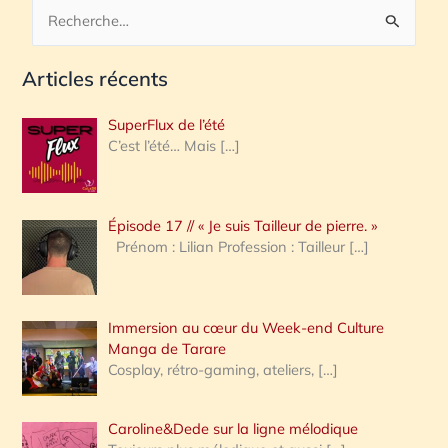
R
e
Articles récents
c
h
SuperFlux de l’été
e
C’est l’été… Mais
[…]
r
c
Épisode 17 // « Je suis Tailleur de pierre. »
h
Prénom : Lilian Profession : Tailleur
[…]
e
r
Immersion au cœur du Week-end Culture
:
Manga de Tarare
Cosplay, rétro-gaming, ateliers,
[…]
Caroline&Dede sur la ligne mélodique