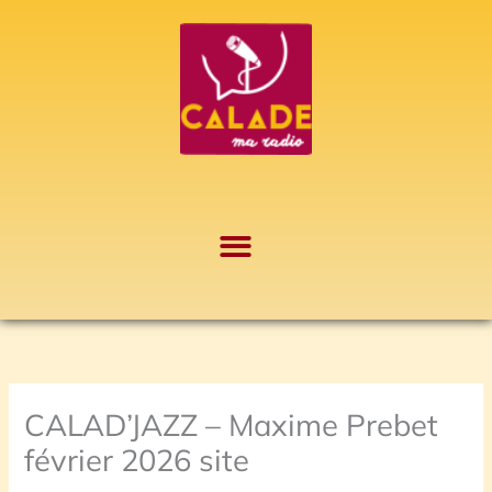
Aller
A
au
r
contenu
c
h
i
v
e
s
CALAD’JAZZ – Maxime Prebet
février 2026 site