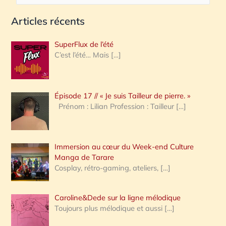
e
Articles récents
c
h
SuperFlux de l’été
e
C’est l’été… Mais
[…]
r
c
Épisode 17 // « Je suis Tailleur de pierre. »
h
Prénom : Lilian Profession : Tailleur
[…]
e
r
Immersion au cœur du Week-end Culture
:
Manga de Tarare
Cosplay, rétro-gaming, ateliers,
[…]
Caroline&Dede sur la ligne mélodique
Toujours plus mélodique et aussi
[…]