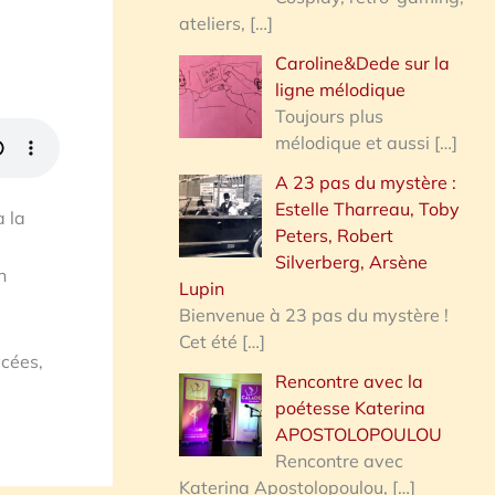
ateliers,
[…]
Caroline&Dede sur la
ligne mélodique
Toujours plus
mélodique et aussi
[…]
A 23 pas du mystère :
Estelle Tharreau, Toby
à la
Peters, Robert
Silverberg, Arsène
n
Lupin
Bienvenue à 23 pas du mystère !
Cet été
[…]
ycées,
Rencontre avec la
poétesse Katerina
APOSTOLOPOULOU
Rencontre avec
Katerina Apostolopoulou,
[…]