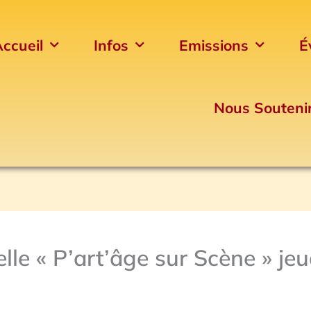
ccueil
Infos
Emissions
É
Nous Souteni
lle « P’art’âge sur Scène » jeu