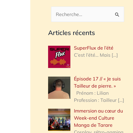
R
e
Articles récents
c
h
SuperFlux de l’été
e
C’est l’été… Mais
[…]
r
c
Épisode 17 // « Je suis
h
Tailleur de pierre. »
e
Prénom : Lilian
Profession : Tailleur
[…]
r
Immersion au cœur du
Week-end Culture
:
Manga de Tarare
Cosplay, rétro-gaming,