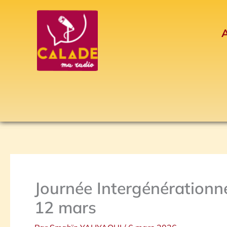
Aller
au
A
contenu
Journée Intergénérationne
12 mars