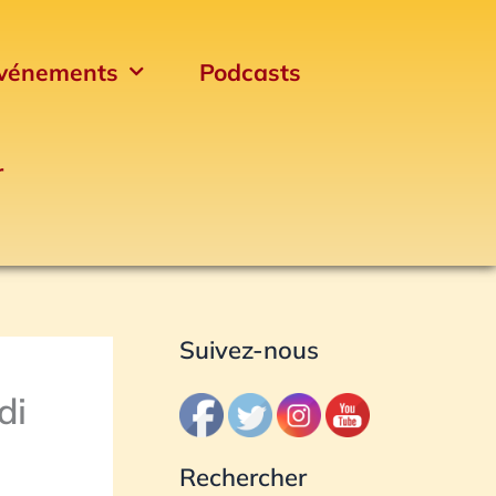
A
r
vénements
Podcasts
c
h
i
r
v
e
s
Suivez-nous
di
Rechercher