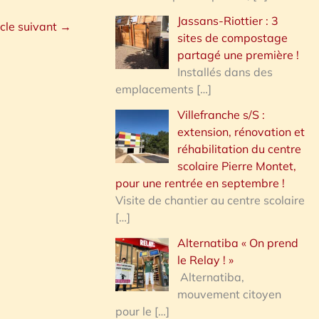
Jassans-Riottier : 3
icle suivant
→
sites de compostage
partagé une première !
Installés dans des
emplacements
[…]
Villefranche s/S :
extension, rénovation et
réhabilitation du centre
scolaire Pierre Montet,
pour une rentrée en septembre !
Visite de chantier au centre scolaire
[…]
Alternatiba « On prend
le Relay ! »
Alternatiba,
mouvement citoyen
pour le
[…]