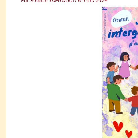
Par
Smahïn YAHYAOUI
/
6 mars 2026