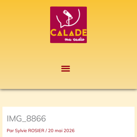
Aller
A
au
r
contenu
c
h
i
v
e
s
IMG_8866
Par
Sylvie ROSIER
/
20 mai 2026