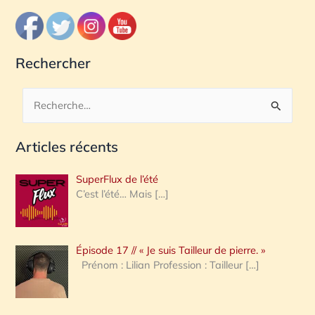
Rechercher
R
e
Articles récents
c
h
SuperFlux de l’été
e
C’est l’été… Mais
[…]
r
c
Épisode 17 // « Je suis Tailleur de pierre. »
h
Prénom : Lilian Profession : Tailleur
[…]
e
r