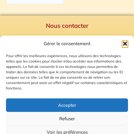
Nous contacter
Politique de confidentialité
Gérer le consentement
Mentions Légales
Plan du site
Pour offrir les meilleures expériences, nous utilisons des technologies
telles que les cookies pour stocker et/ou accéder aux informations des
Gestion des Cookies
appareils. Le fait de consentir à ces technologies nous permettra de
traiter des données telles que le comportement de navigation ou les ID
uniques sur ce site. Le fait de ne pas consentir ou de retirer son
consentement peut avoir un effet négatif sur certaines caractéristiques et
fonctions.
Accepter
Refuser
© 2026 Radio Calade
Voir les préférences