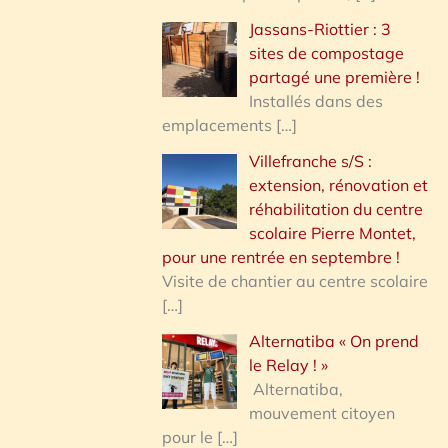
Jassans-Riottier : 3
sites de compostage
partagé une première !
Installés dans des
emplacements
[…]
Villefranche s/S :
extension, rénovation et
réhabilitation du centre
scolaire Pierre Montet,
pour une rentrée en septembre !
Visite de chantier au centre scolaire
[…]
Alternatiba « On prend
le Relay ! »
Alternatiba,
mouvement citoyen
pour le
[…]