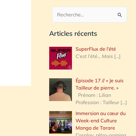
R
e
Articles récents
c
h
SuperFlux de l’été
e
C’est l’été… Mais
[…]
r
c
Épisode 17 // « Je suis
h
Tailleur de pierre. »
e
Prénom : Lilian
Profession : Tailleur
[…]
r
Immersion au cœur du
Week-end Culture
:
Manga de Tarare
Cosplay, rétro-gaming,