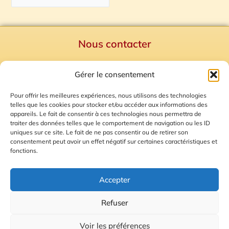
Nous contacter
Politique de confidentialité
Gérer le consentement
Mentions Légales
Plan du site
Pour offrir les meilleures expériences, nous utilisons des technologies
telles que les cookies pour stocker et/ou accéder aux informations des
Gestion des Cookies
appareils. Le fait de consentir à ces technologies nous permettra de
traiter des données telles que le comportement de navigation ou les ID
uniques sur ce site. Le fait de ne pas consentir ou de retirer son
consentement peut avoir un effet négatif sur certaines caractéristiques et
fonctions.
Accepter
Refuser
© 2026 Radio Calade
Voir les préférences