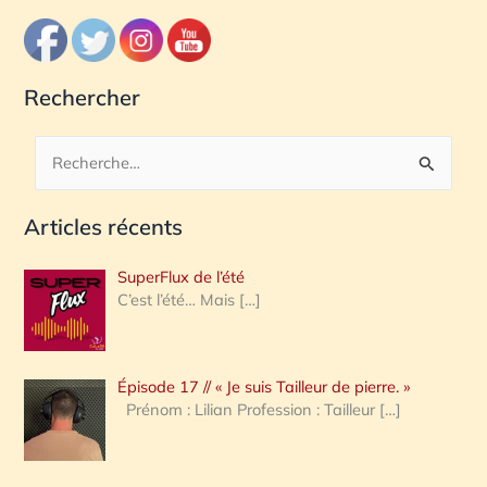
Rechercher
R
e
Articles récents
c
h
SuperFlux de l’été
e
C’est l’été… Mais
[…]
r
c
Épisode 17 // « Je suis Tailleur de pierre. »
h
Prénom : Lilian Profession : Tailleur
[…]
e
r