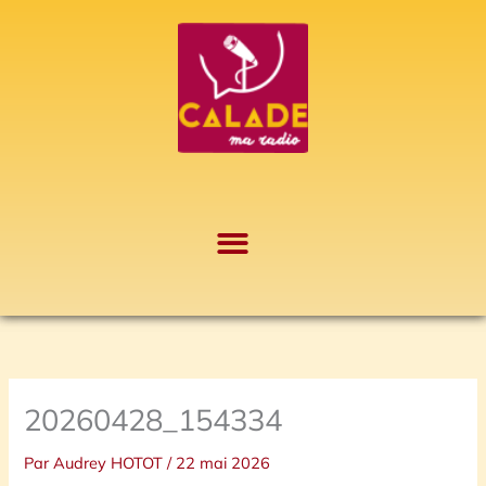
Aller
A
au
r
contenu
c
h
i
v
e
s
20260428_154334
Par
Audrey HOTOT
/
22 mai 2026