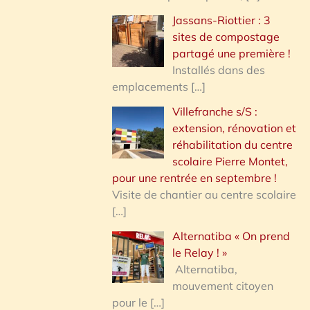
Jassans-Riottier : 3
sites de compostage
partagé une première !
Installés dans des
emplacements
[…]
Villefranche s/S :
extension, rénovation et
réhabilitation du centre
scolaire Pierre Montet,
pour une rentrée en septembre !
Visite de chantier au centre scolaire
[…]
Alternatiba « On prend
le Relay ! »
Alternatiba,
mouvement citoyen
pour le
[…]