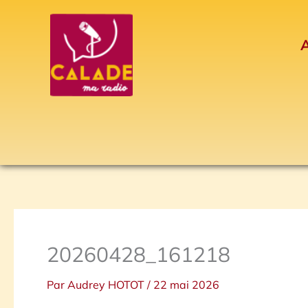
Aller
au
A
contenu
20260428_161218
Par
Audrey HOTOT
/
22 mai 2026