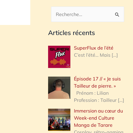
R
e
Articles récents
c
h
SuperFlux de l’été
e
C’est l’été… Mais
[…]
r
c
Épisode 17 // « Je suis
h
Tailleur de pierre. »
e
Prénom : Lilian
Profession : Tailleur
[…]
r
Immersion au cœur du
Week-end Culture
:
Manga de Tarare
Cosplay, rétro-gaming,