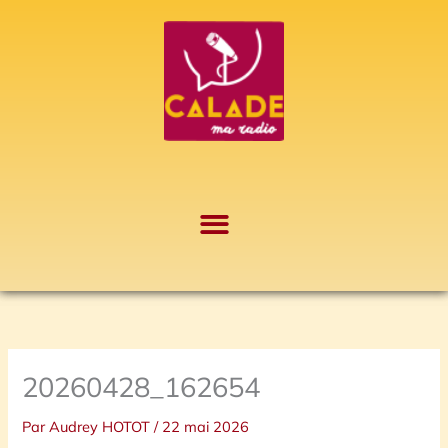
Aller
A
au
r
contenu
c
h
i
v
e
s
20260428_162654
Par
Audrey HOTOT
/
22 mai 2026