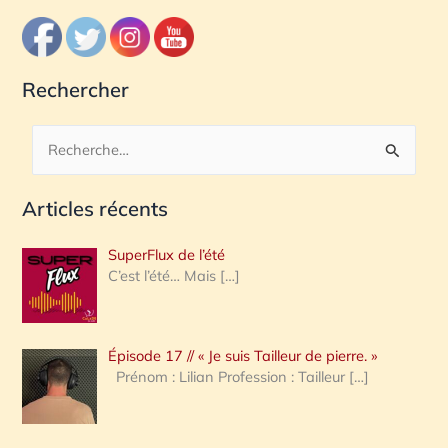
Rechercher
R
e
Articles récents
c
h
SuperFlux de l’été
e
C’est l’été… Mais
[…]
r
c
Épisode 17 // « Je suis Tailleur de pierre. »
h
Prénom : Lilian Profession : Tailleur
[…]
e
r