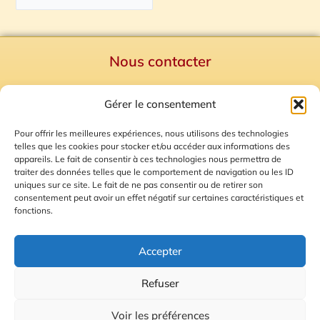
Nous contacter
Politique de confidentialité
Gérer le consentement
Mentions Légales
Plan du site
Pour offrir les meilleures expériences, nous utilisons des technologies
telles que les cookies pour stocker et/ou accéder aux informations des
Gestion des Cookies
appareils. Le fait de consentir à ces technologies nous permettra de
traiter des données telles que le comportement de navigation ou les ID
uniques sur ce site. Le fait de ne pas consentir ou de retirer son
consentement peut avoir un effet négatif sur certaines caractéristiques et
fonctions.
Accepter
Refuser
© 2026 Radio Calade
Voir les préférences