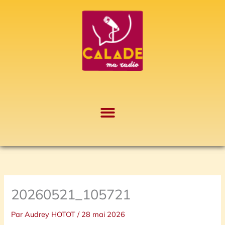
Aller
A
au
r
contenu
c
h
i
v
e
s
20260521_105721
Par
Audrey HOTOT
/
28 mai 2026