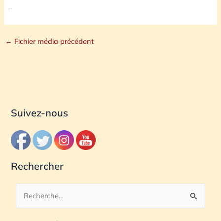
←
Fichier média précédent
Suivez-nous
Rechercher
R
e