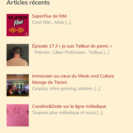
Articles récents
c
h
SuperFlux de l’été
e
C’est l’été… Mais
[…]
r
c
Épisode 17 // « Je suis Tailleur de pierre. »
h
Prénom : Lilian Profession : Tailleur
[…]
e
r
Immersion au cœur du Week-end Culture
:
Manga de Tarare
Cosplay, rétro-gaming, ateliers,
[…]
Caroline&Dede sur la ligne mélodique
Toujours plus mélodique et aussi
[…]