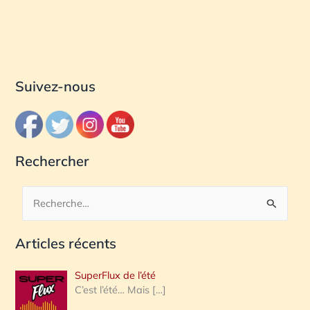
Suivez-nous
Rechercher
R
e
Articles récents
c
h
SuperFlux de l’été
e
C’est l’été… Mais
[…]
r