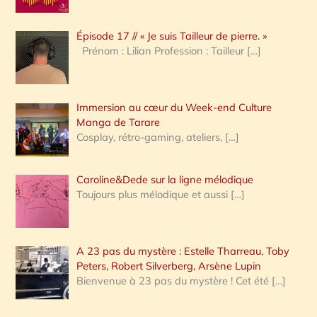
c
Épisode 17 // « Je suis Tailleur de pierre. »
h
Prénom : Lilian Profession : Tailleur
[…]
e
r
Immersion au cœur du Week-end Culture
:
Manga de Tarare
Cosplay, rétro-gaming, ateliers,
[…]
Caroline&Dede sur la ligne mélodique
Toujours plus mélodique et aussi
[…]
A 23 pas du mystère : Estelle Tharreau, Toby
Peters, Robert Silverberg, Arsène Lupin
Bienvenue à 23 pas du mystère ! Cet été
[…]