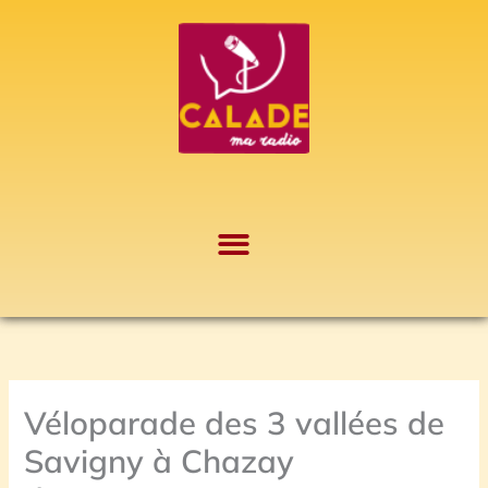
Aller
A
au
r
contenu
c
h
i
v
e
s
Véloparade des 3 vallées de
Savigny à Chazay