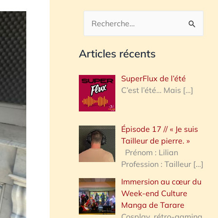
R
e
Articles récents
c
h
SuperFlux de l’été
e
C’est l’été… Mais
[…]
r
c
Épisode 17 // « Je suis
h
Tailleur de pierre. »
e
Prénom : Lilian
Profession : Tailleur
[…]
r
Immersion au cœur du
Week-end Culture
:
Manga de Tarare
Cosplay, rétro-gaming,