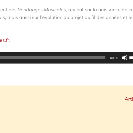
dent des
Vendanges Musicales
, revient sur la naissance de c
 mais aussi sur l’évolution du projet au fil des années et le
s.fr
.
U
00:00
l
f
h
p
a
Art
o
d
le
v