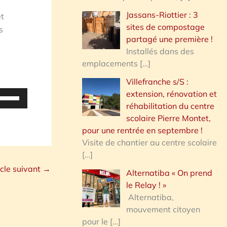
Jassans-Riottier : 3
et
sites de compostage
s
partagé une première !
Installés dans des
emplacements
[…]
Villefranche s/S :
extension, rénovation et
tilisez
réhabilitation du centre
es
scolaire Pierre Montet,
lèches
pour une rentrée en septembre !
aut/bas
Visite de chantier au centre scolaire
our
[…]
ugmenter
icle suivant
→
Alternatiba « On prend
u
le Relay ! »
iminuer
Alternatiba,
mouvement citoyen
olume.
pour le
[…]