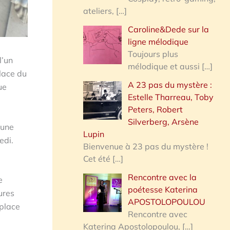
ateliers,
[…]
Caroline&Dede sur la
ligne mélodique
Toujours plus
l’un
mélodique et aussi
[…]
place du
A 23 pas du mystère :
ue
Estelle Tharreau, Toby
Peters, Robert
Silverberg, Arsène
 une
Lupin
edi.
Bienvenue à 23 pas du mystère !
Cet été
[…]
Rencontre avec la
e
poétesse Katerina
ures
APOSTOLOPOULOU
 place
Rencontre avec
Katerina Apostolopoulou,
[…]