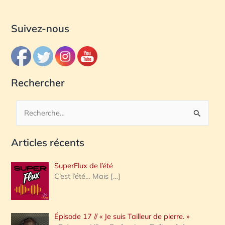
Suivez-nous
Rechercher
R
e
Articles récents
c
h
SuperFlux de l’été
e
C’est l’été… Mais
[…]
r
c
Épisode 17 // « Je suis Tailleur de pierre. »
h