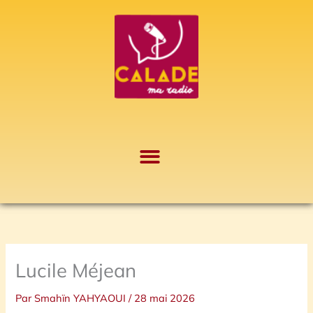
Aller
A
au
r
contenu
c
h
i
v
e
s
Lucile Méjean
Par
Smahïn YAHYAOUI
/
28 mai 2026