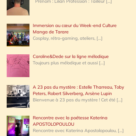
Prénom : Lilian Profession : Tailleur
[…]
e
r
Immersion au cœur du Week-end Culture
:
Manga de Tarare
Cosplay, rétro-gaming, ateliers,
[…]
Caroline&Dede sur la ligne mélodique
Toujours plus mélodique et aussi
[…]
A 23 pas du mystère : Estelle Tharreau, Toby
Peters, Robert Silverberg, Arsène Lupin
Bienvenue à 23 pas du mystère ! Cet été
[…]
Rencontre avec la poétesse Katerina
APOSTOLOPOULOU
Rencontre avec Katerina Apostolopoulou,
[…]