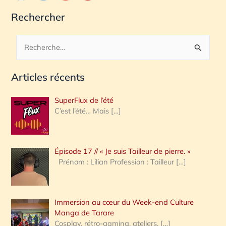
Rechercher
R
e
Articles récents
c
h
SuperFlux de l’été
e
C’est l’été… Mais
[…]
r
c
Épisode 17 // « Je suis Tailleur de pierre. »
h
Prénom : Lilian Profession : Tailleur
[…]
e
r
Immersion au cœur du Week-end Culture
:
Manga de Tarare
Cosplay, rétro-gaming, ateliers,
[…]