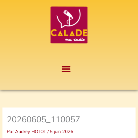
Aller
A
au
r
contenu
c
h
i
v
e
s
20260605_110057
Par
Audrey HOTOT
/
5 juin 2026