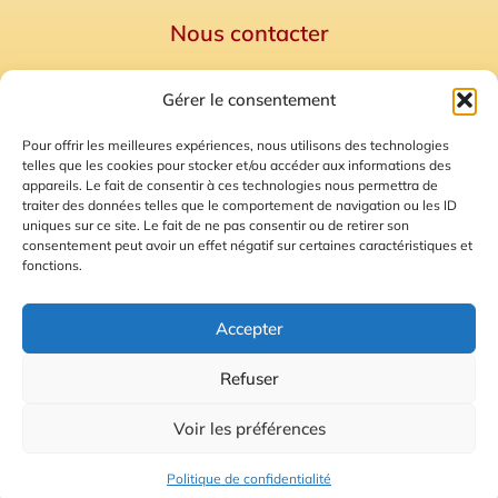
Nous contacter
Politique de confidentialité
Gérer le consentement
Mentions Légales
Plan du site
Pour offrir les meilleures expériences, nous utilisons des technologies
telles que les cookies pour stocker et/ou accéder aux informations des
Gestion des Cookies
appareils. Le fait de consentir à ces technologies nous permettra de
traiter des données telles que le comportement de navigation ou les ID
uniques sur ce site. Le fait de ne pas consentir ou de retirer son
consentement peut avoir un effet négatif sur certaines caractéristiques et
fonctions.
Accepter
Refuser
© 2026 Radio Calade
Voir les préférences
Ecoutez le direct
Politique de confidentialité