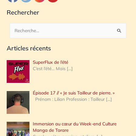
Rechercher
R
e
Articles récents
c
h
SuperFlux de l’été
e
C’est l’été… Mais
[…]
r
c
Épisode 17 // « Je suis Tailleur de pierre. »
h
Prénom : Lilian Profession : Tailleur
[…]
e
r
Immersion au cœur du Week-end Culture
:
Manga de Tarare