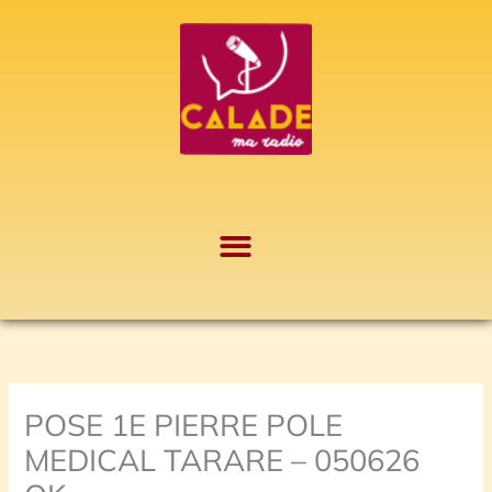
Aller
A
au
r
contenu
c
h
i
v
e
s
POSE 1E PIERRE POLE
MEDICAL TARARE – 050626