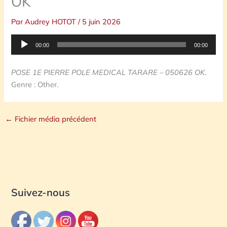
OK
Par
Audrey HOTOT
/
5 juin 2026
Lecteur
00:00
00:00
audio
POSE 1E PIERRE POLE MEDICAL TARARE – 050626 OK
.
Genre : Other.
←
Fichier média précédent
Suivez-nous