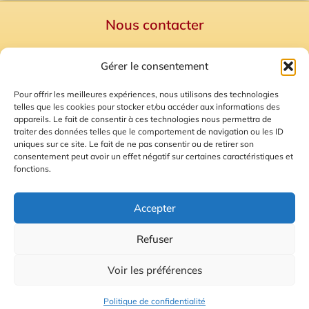
Nous contacter
Politique de confidentialité
Gérer le consentement
Mentions Légales
Plan du site
Pour offrir les meilleures expériences, nous utilisons des technologies
telles que les cookies pour stocker et/ou accéder aux informations des
Gestion des Cookies
appareils. Le fait de consentir à ces technologies nous permettra de
traiter des données telles que le comportement de navigation ou les ID
uniques sur ce site. Le fait de ne pas consentir ou de retirer son
consentement peut avoir un effet négatif sur certaines caractéristiques et
fonctions.
Accepter
Refuser
© 2026 Radio Calade
Voir les préférences
Ecoutez le direct
Politique de confidentialité