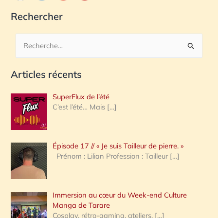
Rechercher
R
e
Articles récents
c
h
SuperFlux de l’été
e
C’est l’été… Mais
[…]
r
c
Épisode 17 // « Je suis Tailleur de pierre. »
h
Prénom : Lilian Profession : Tailleur
[…]
e
r
Immersion au cœur du Week-end Culture
:
Manga de Tarare
Cosplay, rétro-gaming, ateliers,
[…]