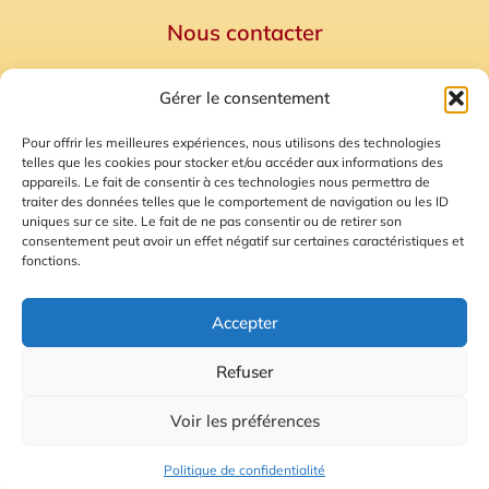
Nous contacter
Politique de confidentialité
Gérer le consentement
Mentions Légales
Plan du site
Pour offrir les meilleures expériences, nous utilisons des technologies
telles que les cookies pour stocker et/ou accéder aux informations des
Gestion des Cookies
appareils. Le fait de consentir à ces technologies nous permettra de
traiter des données telles que le comportement de navigation ou les ID
uniques sur ce site. Le fait de ne pas consentir ou de retirer son
consentement peut avoir un effet négatif sur certaines caractéristiques et
fonctions.
Accepter
Refuser
© 2026 Radio Calade
Voir les préférences
Ecoutez le direct
Politique de confidentialité