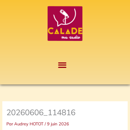
Aller
A
au
r
contenu
c
h
i
v
e
s
20260606_114816
Par
Audrey HOTOT
/
9 juin 2026