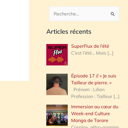
R
e
Articles récents
c
h
SuperFlux de l’été
e
C’est l’été… Mais
[…]
r
c
Épisode 17 // « Je suis
h
Tailleur de pierre. »
e
Prénom : Lilian
Profession : Tailleur
[…]
r
Immersion au cœur du
Week-end Culture
:
Manga de Tarare
Cosplay, rétro-gaming,