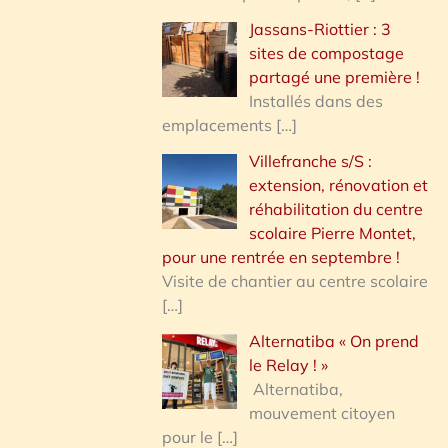
Jassans-Riottier : 3
sites de compostage
partagé une première !
Installés dans des
emplacements
[…]
Villefranche s/S :
extension, rénovation et
réhabilitation du centre
scolaire Pierre Montet,
pour une rentrée en septembre !
Visite de chantier au centre scolaire
[…]
Alternatiba « On prend
le Relay ! »
Alternatiba,
mouvement citoyen
pour le
[…]