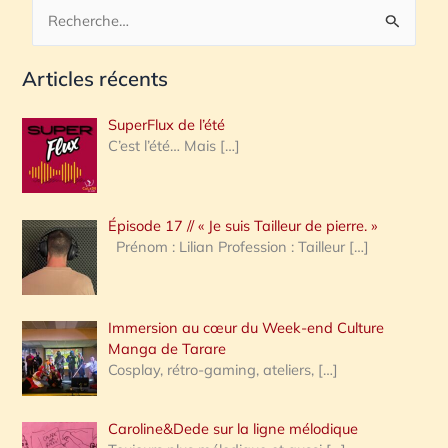
R
e
Articles récents
c
h
SuperFlux de l’été
e
C’est l’été… Mais
[…]
r
c
Épisode 17 // « Je suis Tailleur de pierre. »
h
Prénom : Lilian Profession : Tailleur
[…]
e
r
Immersion au cœur du Week-end Culture
:
Manga de Tarare
Cosplay, rétro-gaming, ateliers,
[…]
Caroline&Dede sur la ligne mélodique