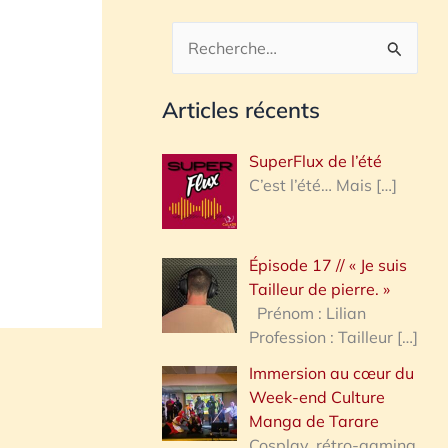
R
e
Articles récents
c
h
SuperFlux de l’été
e
C’est l’été… Mais
[…]
r
c
Épisode 17 // « Je suis
h
Tailleur de pierre. »
e
Prénom : Lilian
Profession : Tailleur
[…]
r
Immersion au cœur du
Week-end Culture
:
Manga de Tarare
Cosplay, rétro-gaming,