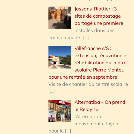
Jassans-Riottier : 3
sites de compostage
partagé une première !
Installés dans des
emplacements
[…]
Villefranche s/S :
extension, rénovation et
réhabilitation du centre
scolaire Pierre Montet,
pour une rentrée en septembre !
Visite de chantier au centre scolaire
[…]
Alternatiba « On prend
le Relay ! »
Alternatiba,
mouvement citoyen
pour le
[…]