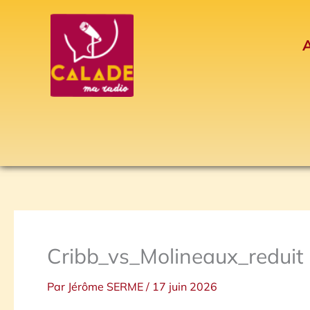
Aller
au
A
contenu
Cribb_vs_Molineaux_reduit
Par
Jérôme SERME
/
17 juin 2026