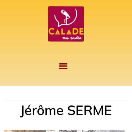
Aller
au
contenu
Jérôme SERME