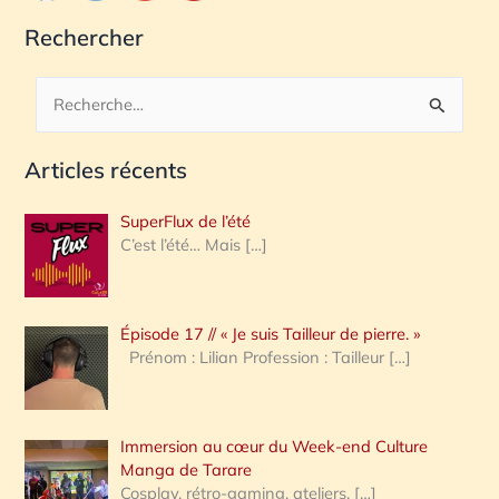
Rechercher
R
e
Articles récents
c
h
SuperFlux de l’été
e
C’est l’été… Mais
[…]
r
c
Épisode 17 // « Je suis Tailleur de pierre. »
h
Prénom : Lilian Profession : Tailleur
[…]
e
r
Immersion au cœur du Week-end Culture
:
Manga de Tarare
Cosplay, rétro-gaming, ateliers,
[…]