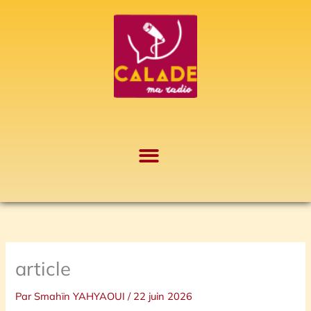
Aller
A
au
r
contenu
c
h
i
v
e
s
article
Par
Smahïn YAHYAOUI
/
22 juin 2026