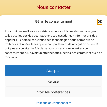
Nous contacter
Politique de confidentialité
Gérer le consentement
Mentions Légales
Plan du site
Pour offrir les meilleures expériences, nous utilisons des technologies
telles que les cookies pour stocker et/ou accéder aux informations des
Gestion des Cookies
appareils. Le fait de consentir à ces technologies nous permettra de
traiter des données telles que le comportement de navigation ou les ID
uniques sur ce site. Le fait de ne pas consentir ou de retirer son
consentement peut avoir un effet négatif sur certaines caractéristiques et
fonctions.
Accepter
Refuser
© 2026 Radio Calade
Voir les préférences
Ecoutez le direct
Politique de confidentialité