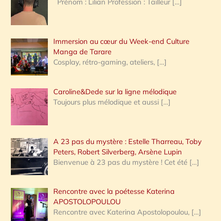
Prénom : Lilian Profession : Tailleur
[…]
e
r
Immersion au cœur du Week-end Culture
:
Manga de Tarare
Cosplay, rétro-gaming, ateliers,
[…]
Caroline&Dede sur la ligne mélodique
Toujours plus mélodique et aussi
[…]
A 23 pas du mystère : Estelle Tharreau, Toby
Peters, Robert Silverberg, Arsène Lupin
Bienvenue à 23 pas du mystère ! Cet été
[…]
Rencontre avec la poétesse Katerina
APOSTOLOPOULOU
Rencontre avec Katerina Apostolopoulou,
[…]