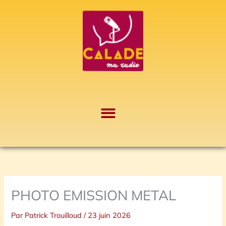
Aller
A
au
r
contenu
c
h
i
v
e
s
PHOTO EMISSION METAL
Par
Patrick Trouilloud
/
23 juin 2026