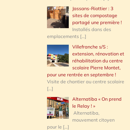
Jassans-Riottier : 3
sites de compostage
partagé une première !
Installés dans des
emplacements
[…]
Villefranche s/S :
extension, rénovation et
réhabilitation du centre
scolaire Pierre Montet,
pour une rentrée en septembre !
Visite de chantier au centre scolaire
[…]
Alternatiba « On prend
le Relay ! »
Alternatiba,
mouvement citoyen
pour le
[…]