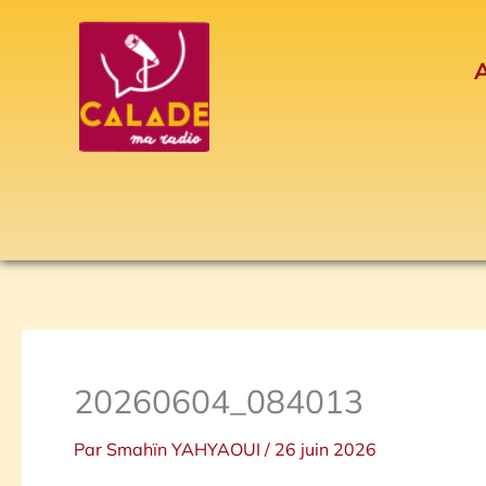
Aller
au
A
contenu
20260604_084013
Par
Smahïn YAHYAOUI
/
26 juin 2026