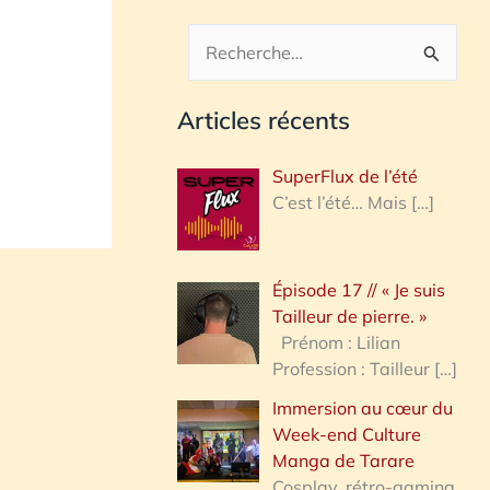
R
e
Articles récents
c
h
SuperFlux de l’été
e
C’est l’été… Mais
[…]
r
c
Épisode 17 // « Je suis
h
Tailleur de pierre. »
e
Prénom : Lilian
Profession : Tailleur
[…]
r
Immersion au cœur du
Week-end Culture
:
Manga de Tarare
Cosplay, rétro-gaming,