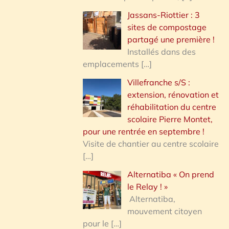
Jassans-Riottier : 3
sites de compostage
partagé une première !
Installés dans des
emplacements
[…]
Villefranche s/S :
extension, rénovation et
réhabilitation du centre
scolaire Pierre Montet,
pour une rentrée en septembre !
Visite de chantier au centre scolaire
[…]
Alternatiba « On prend
le Relay ! »
Alternatiba,
mouvement citoyen
pour le
[…]