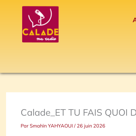
Aller
au
A
contenu
Calade_ET TU FAIS QUOI D
Par
Smahïn YAHYAOUI
/
26 juin 2026