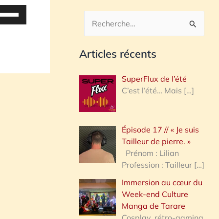
tilisez
es
R
lèches
e
aut/bas
Articles récents
c
our
h
ugmenter
SuperFlux de l’été
u
e
C’est l’été… Mais
[…]
iminuer
r
c
olume.
Épisode 17 // « Je suis
h
Tailleur de pierre. »
e
Prénom : Lilian
Profession : Tailleur
[…]
r
Immersion au cœur du
Week-end Culture
:
Manga de Tarare
Cosplay, rétro-gaming,