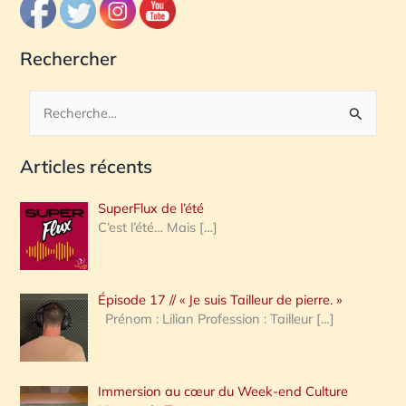
Rechercher
R
e
Articles récents
c
h
SuperFlux de l’été
e
C’est l’été… Mais
[…]
r
c
Épisode 17 // « Je suis Tailleur de pierre. »
h
Prénom : Lilian Profession : Tailleur
[…]
e
r
Immersion au cœur du Week-end Culture
: