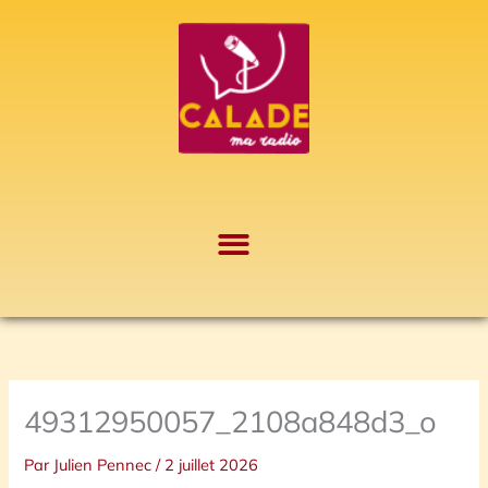
Aller
A
au
r
contenu
c
h
i
v
e
s
49312950057_2108a848d3_o
Par
Julien Pennec
/
2 juillet 2026