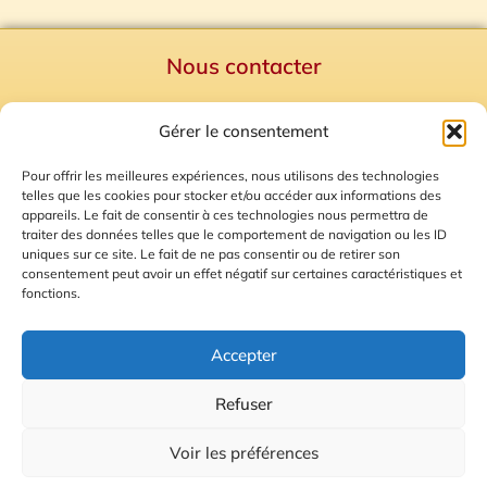
Nous contacter
Politique de confidentialité
Gérer le consentement
Mentions Légales
Plan du site
Pour offrir les meilleures expériences, nous utilisons des technologies
telles que les cookies pour stocker et/ou accéder aux informations des
Gestion des Cookies
appareils. Le fait de consentir à ces technologies nous permettra de
traiter des données telles que le comportement de navigation ou les ID
uniques sur ce site. Le fait de ne pas consentir ou de retirer son
consentement peut avoir un effet négatif sur certaines caractéristiques et
fonctions.
Accepter
Refuser
© 2026 Radio Calade
Voir les préférences
Ecoutez le direct