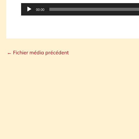
Lecteur
00:00
audio
←
Fichier média précédent