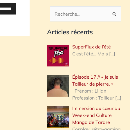
tilisez
es
R
lèches
e
aut/bas
Articles récents
c
our
h
ugmenter
SuperFlux de l’été
u
e
C’est l’été… Mais
[…]
iminuer
r
c
olume.
Épisode 17 // « Je suis
h
Tailleur de pierre. »
e
Prénom : Lilian
Profession : Tailleur
[…]
r
Immersion au cœur du
Week-end Culture
:
Manga de Tarare
Cosplay, rétro-gaming,