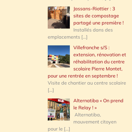
Jassans-Riottier : 3
sites de compostage
partagé une première !
Installés dans des
emplacements
[…]
Villefranche s/S :
extension, rénovation et
réhabilitation du centre
scolaire Pierre Montet,
pour une rentrée en septembre !
Visite de chantier au centre scolaire
[…]
Alternatiba « On prend
le Relay ! »
Alternatiba,
mouvement citoyen
pour le
[…]