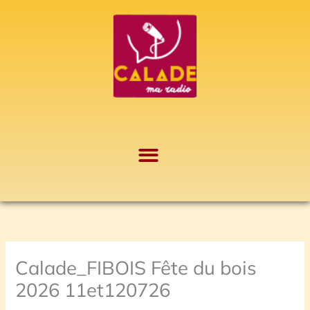
Aller
A
au
r
contenu
c
h
i
v
e
s
Calade_FIBOIS Fête du bois
2026 11et120726