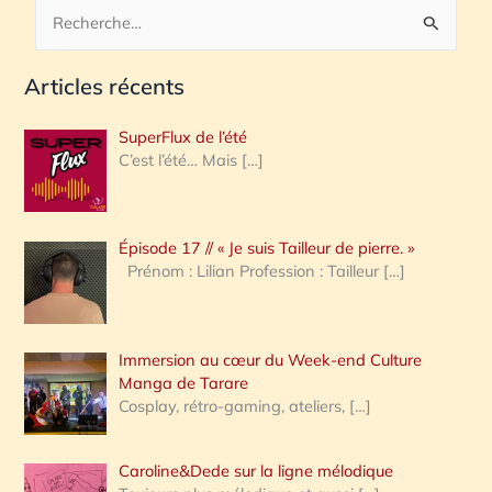
R
e
Articles récents
c
h
SuperFlux de l’été
e
C’est l’été… Mais
[…]
r
c
Épisode 17 // « Je suis Tailleur de pierre. »
h
Prénom : Lilian Profession : Tailleur
[…]
e
r
Immersion au cœur du Week-end Culture
:
Manga de Tarare
Cosplay, rétro-gaming, ateliers,
[…]
Caroline&Dede sur la ligne mélodique