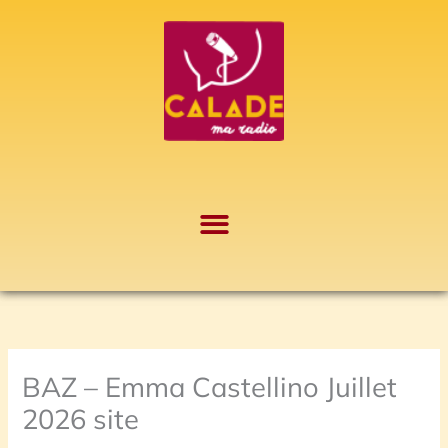
Aller
A
au
r
contenu
c
h
i
v
e
s
BAZ – Emma Castellino Juillet
2026 site