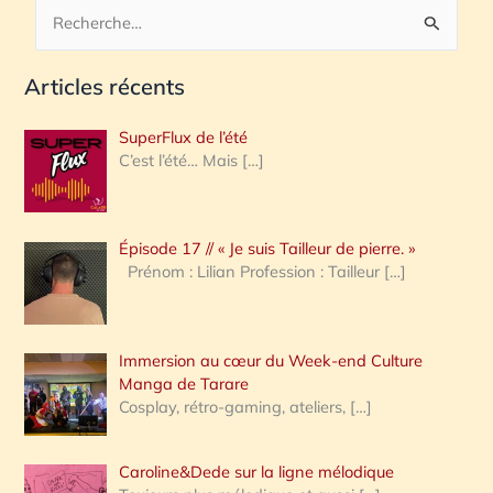
R
e
Articles récents
c
h
SuperFlux de l’été
e
C’est l’été… Mais
[…]
r
c
Épisode 17 // « Je suis Tailleur de pierre. »
h
Prénom : Lilian Profession : Tailleur
[…]
e
r
Immersion au cœur du Week-end Culture
:
Manga de Tarare
Cosplay, rétro-gaming, ateliers,
[…]
Caroline&Dede sur la ligne mélodique