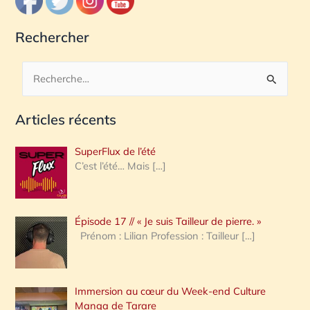
Rechercher
R
e
Articles récents
c
h
SuperFlux de l’été
e
C’est l’été… Mais
[…]
r
c
Épisode 17 // « Je suis Tailleur de pierre. »
h
Prénom : Lilian Profession : Tailleur
[…]
e
r
Immersion au cœur du Week-end Culture
:
Manga de Tarare