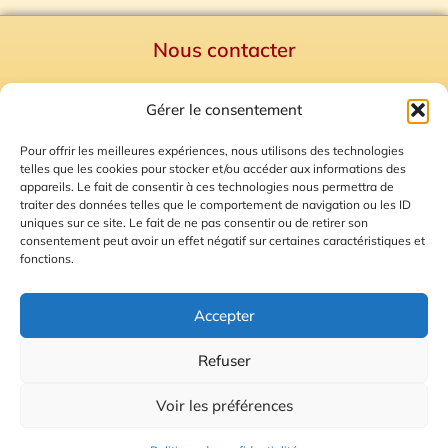
Nous contacter
Politique de confidentialité
Gérer le consentement
Mentions Légales
Plan du site
Pour offrir les meilleures expériences, nous utilisons des technologies
telles que les cookies pour stocker et/ou accéder aux informations des
Gestion des Cookies
appareils. Le fait de consentir à ces technologies nous permettra de
traiter des données telles que le comportement de navigation ou les ID
uniques sur ce site. Le fait de ne pas consentir ou de retirer son
consentement peut avoir un effet négatif sur certaines caractéristiques et
fonctions.
Accepter
Refuser
© 2026 Radio Calade
Voir les préférences
Ecoutez le direct