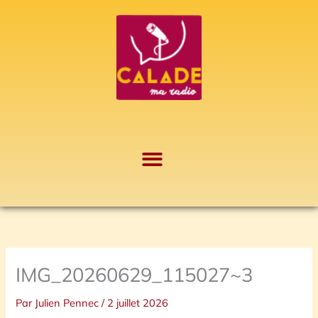
Aller
A
au
r
contenu
c
h
i
v
e
s
IMG_20260629_115027~3
Par
Julien Pennec
/
2 juillet 2026