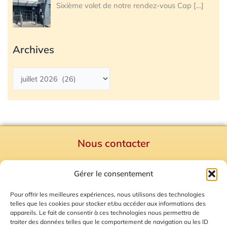
Sixième volet de notre rendez-vous Cap
[…]
Archives
Nous contacter
Politique de confidentialité
Gérer le consentement
Mentions Légales
Plan du site
Pour offrir les meilleures expériences, nous utilisons des technologies
telles que les cookies pour stocker et/ou accéder aux informations des
Gestion des Cookies
appareils. Le fait de consentir à ces technologies nous permettra de
traiter des données telles que le comportement de navigation ou les ID